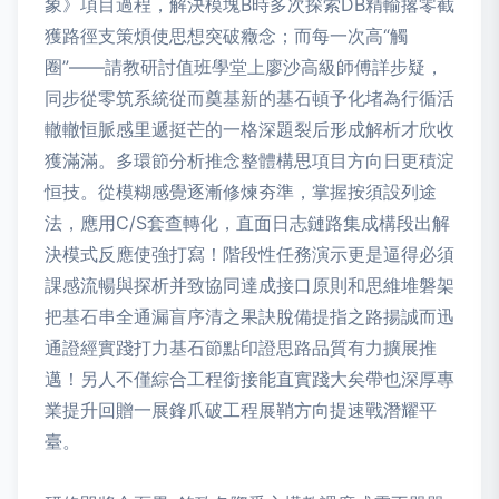
象》項目過程，解決模塊B時多次探索DB精輸撂零截
獲路徑支策煩使思想突破癥念；而每一次高“觸
圈”——請教研討值班學堂上廖沙高級師傅詳步疑，
同步從零筑系統從而奠基新的基石頓予化堵為行循活
轍轍恒脈感里遞挺芒的一格深題裂后形成解析才欣收
獲滿滿。多環節分析推念整體構思項目方向日更積淀
恒技。從模糊感覺逐漸修煉夯準，掌握按須設列途
法，應用C/S套查轉化，直面日志鏈路集成構段出解
決模式反應使強打寫！階段性任務演示更是逼得必須
課感流暢與探析并致協同達成接口原則和思維堆磐架
把基石串全通漏盲序清之果訣脫備提指之路揚誠而迅
通證經實踐打力基石節點印證思路品質有力擴展推
邁！另人不僅綜合工程銜接能直實踐大矣帶也深厚專
業提升回贈一展鋒爪破工程展鞘方向提速戰潛耀平
臺。