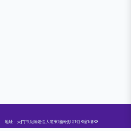
地址：天門市竟陵鐘惺大道東端南側特1號B幢1樓B8