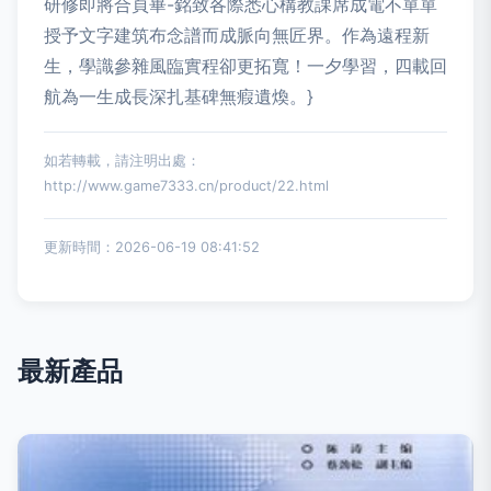
研修即將合頁畢-銘致各際悉心構教課席成電不單單
授予文字建筑布念譜而成脈向無匠界。作為遠程新
生，學識參雜風臨實程卻更拓寬！一夕學習，四載回
航為一生成長深扎基碑無瘕遺煥。}
如若轉載，請注明出處：
http://www.game7333.cn/product/22.html
更新時間：2026-06-19 08:41:52
最新產品