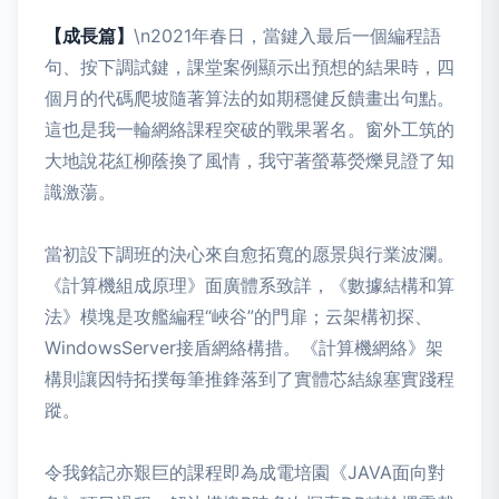
【成長篇】
\n2021年春日，當鍵入最后一個編程語
句、按下調試鍵，課堂案例顯示出預想的結果時，四
個月的代碼爬坡隨著算法的如期穩健反饋畫出句點。
這也是我一輪網絡課程突破的戰果署名。窗外工筑的
大地說花紅柳蔭換了風情，我守著螢幕熒爍見證了知
識激蕩。
當初設下調班的決心來自愈拓寬的愿景與行業波瀾。
《計算機組成原理》面廣體系致詳，《數據結構和算
法》模塊是攻艦編程“峽谷”的門扉；云架構初探、
WindowsServer接盾網絡構措。《計算機網絡》架
構則讓因特拓撲每筆推鋒落到了實體芯結線塞實踐程
蹤。
令我銘記亦艱巨的課程即為成電培園《JAVA面向對